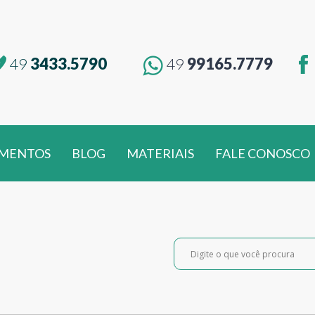
49
3433.5790
49
99165.7779
MENTOS
BLOG
MATERIAIS
FALE CONOSCO