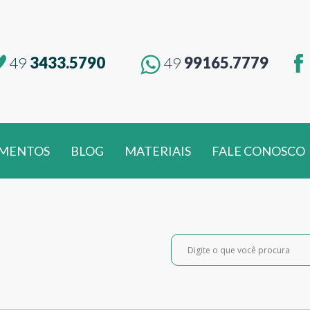
49
3433.5790
49
99165.7779
MENTOS
BLOG
MATERIAIS
FALE CONOSCO