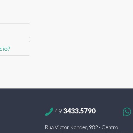
cio?
49
3433.5790
Rua Victor Konder, 982 - Centro