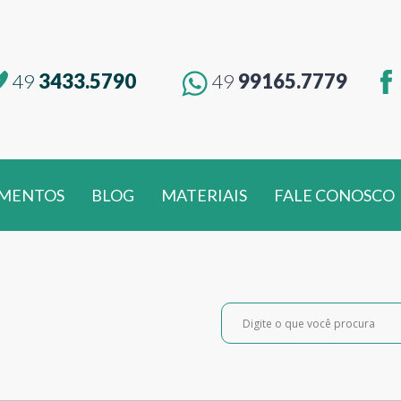
49
3433.5790
49
99165.7779
MENTOS
BLOG
MATERIAIS
FALE CONOSCO